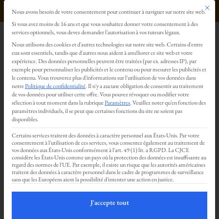
Ce bout
0499293179
Nous avons besoin de votre consentement pour continuer à naviguer sur notre site web.
Préférences en matière de confidentialité
Si vous avez moins de 16 ans et que vous souhaitez donner votre consentement à des
services optionnels, vous devez demander l'autorisation à vos tuteurs légaux.
Nous utilisons des cookies et d'autres technologies sur notre site web. Certains d'entre
eux sont essentiels, tandis que d'autres nous aident à améliorer ce site web et votre
Soutenir et être présent, un
expérience.
Des données personnelles peuvent être traitées (par ex. adresses IP), par
langage de l’amour !
exemple pour personnaliser les publicités et le contenu ou pour mesurer les publicités et
le contenu.
Vous trouverez plus d'informations sur l'utilisation de vos données dans
notre
Politique de confidentialité
.
Il n'y a aucune obligation de consentir au traitement
par
Nicolas Deru
|
Juil 19, 2025
de vos données pour utiliser cette offre.
Vous pouvez révoquer ou modifier votre
sélection à tout moment dans la rubrique
Paramètres
.
Veuillez noter qu'en fonction des
paramètres individuels, il se peut que certaines fonctions du site ne soient pas
disponibles.
Un moment magique avec ma
Certains services traitent des données à caractère personnel aux États-Unis. Par votre
maman
consentement à l'utilisation de ces services, vous consentez également au traitement de
vos données aux États-Unis conformément à l'art. 49 (1) lit. a RGPD. La CJCE
Il y a 35 ans, ma mère Gudrun me
considère les États-Unis comme un pays où la protection des données est insuffisante au
regard des normes de l'UE. Par exemple, il existe un risque que les autorités américaines
traitent des données à caractère personnel dans le cadre de programmes de surveillance
soutenait dans le difficile apprentissage du
sans que les Européens aient la possibilité d'intenter une action en justice.
violon.
J'accepte tout
Un nombre incalculable de fois, j’ai voulu