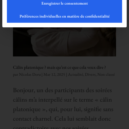
Enregistrer le consentement
Préférences individuelles en matière de confidentialité
Câlin platonique ? mais qu’est ce que cela veux dire ?
par
Nicolas Deru
|
Mar 12, 2025
|
Actualité
,
Divers
,
Non classé
Bonjour, un des participants des soirées
câlins m’a interpellé sur le terme « câlin
platonique », qui, pour lui, signifie sans
contact charnel. Cela lui semblait donc
contradictoire avec nos soirées