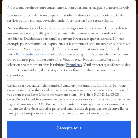
Ce bout
0499293179
Nous avons besoin de votre consentement pour continuer à naviguer sur notre site web.
Préférences en matière de confidentialité
Si vous avez moins de 16 ans et que vous souhaitez donner votre consentement à des
services optionnels, vous devez demander l'autorisation à vos tuteurs légaux.
Nous utilisons des cookies et d'autres technologies sur notre site web. Certains d'entre
eux sont essentiels, tandis que d'autres nous aident à améliorer ce site web et votre
expérience.
Des données personnelles peuvent être traitées (par ex. adresses IP), par
exemple pour personnaliser les publicités et le contenu ou pour mesurer les publicités et
le contenu.
Vous trouverez plus d'informations sur l'utilisation de vos données dans
notre
Politique de confidentialité
.
Il n'y a aucune obligation de consentir au traitement
de vos données pour utiliser cette offre.
Vous pouvez révoquer ou modifier votre
sélection à tout moment dans la rubrique
Paramètres
.
Veuillez noter qu'en fonction des
paramètres individuels, il se peut que certaines fonctions du site ne soient pas
disponibles.
Certains services traitent des données à caractère personnel aux États-Unis. Par votre
consentement à l'utilisation de ces services, vous consentez également au traitement de
vos données aux États-Unis conformément à l'art. 49 (1) lit. a RGPD. La CJCE
considère les États-Unis comme un pays où la protection des données est insuffisante au
regard des normes de l'UE. Par exemple, il existe un risque que les autorités américaines
traitent des données à caractère personnel dans le cadre de programmes de surveillance
sans que les Européens aient la possibilité d'intenter une action en justice.
J'accepte tout