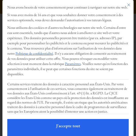
Ce bout
0499293179
Nous avons besoin de votre consentement pour continuer à naviguer sur notre site web.
Préférences en matière de confidentialité
Si vous avez moins de 16 ans et que vous souhaitez donner votre consentement à des
services optionnels, vous devez demander l'autorisation à vos tuteurs légaux.
Nous utilisons des cookies et d'autres technologies sur notre site web. Certains d'entre
eux sont essentiels, tandis que d'autres nous aident à améliorer ce site web et votre
expérience.
Des données personnelles peuvent être traitées (par ex. adresses IP), par
Soirée de
exemple pour personnaliser les publicités et le contenu ou pour mesurer les publicités et
le contenu.
Vous trouverez plus d'informations sur l'utilisation de vos données dans
notre
Politique de confidentialité
.
Il n'y a aucune obligation de consentir au traitement
de vos données pour utiliser cette offre.
Vous pouvez révoquer ou modifier votre
pratique tantra
sélection à tout moment dans la rubrique
Paramètres
.
Veuillez noter qu'en fonction des
paramètres individuels, il se peut que certaines fonctions du site ne soient pas
disponibles.
et d’échange
Certains services traitent des données à caractère personnel aux États-Unis. Par votre
consentement à l'utilisation de ces services, vous consentez également au traitement de
vos données aux États-Unis conformément à l'art. 49 (1) lit. a RGPD. La CJCE
considère les États-Unis comme un pays où la protection des données est insuffisante au
de massage
regard des normes de l'UE. Par exemple, il existe un risque que les autorités américaines
traitent des données à caractère personnel dans le cadre de programmes de surveillance
sans que les Européens aient la possibilité d'intenter une action en justice.
tantrique
J'accepte tout