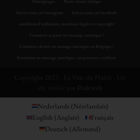
Témoignages
Notre charte éthique
Suivez nous sur instagram
Suivez nous sur facebook
condition d’utilisation, mentions légales et copyright
Comment se passe un massage tantrique ?
Comment choisir un massage tantrique en Belgique ?
Formation au massage tantrique : un parcours certifiant
Copyright 2023 - La Voie du Plaisir - Un
site réalisé par
Peakweb
Nederlands
(
Néerlandais
)
English
(
Anglais
)
Français
Deutsch
(
Allemand
)