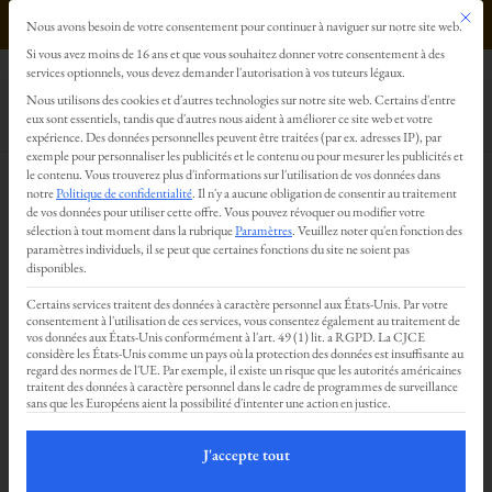
Ce bout
0499293179
Nous avons besoin de votre consentement pour continuer à naviguer sur notre site web.
Préférences en matière de confidentialité
Si vous avez moins de 16 ans et que vous souhaitez donner votre consentement à des
services optionnels, vous devez demander l'autorisation à vos tuteurs légaux.
Nous utilisons des cookies et d'autres technologies sur notre site web. Certains d'entre
eux sont essentiels, tandis que d'autres nous aident à améliorer ce site web et votre
expérience.
Des données personnelles peuvent être traitées (par ex. adresses IP), par
exemple pour personnaliser les publicités et le contenu ou pour mesurer les publicités et
le contenu.
Vous trouverez plus d'informations sur l'utilisation de vos données dans
Guideline :
notre
Politique de confidentialité
.
Il n'y a aucune obligation de consentir au traitement
de vos données pour utiliser cette offre.
Vous pouvez révoquer ou modifier votre
sélection à tout moment dans la rubrique
Paramètres
.
Veuillez noter qu'en fonction des
paramètres individuels, il se peut que certaines fonctions du site ne soient pas
Comment trouver le ou la
disponibles.
praticien·ne adéquat·e pour
Certains services traitent des données à caractère personnel aux États-Unis. Par votre
consentement à l'utilisation de ces services, vous consentez également au traitement de
vos données aux États-Unis conformément à l'art. 49 (1) lit. a RGPD. La CJCE
un massage tantrique ?
considère les États-Unis comme un pays où la protection des données est insuffisante au
regard des normes de l'UE. Par exemple, il existe un risque que les autorités américaines
traitent des données à caractère personnel dans le cadre de programmes de surveillance
sans que les Européens aient la possibilité d'intenter une action en justice.
Celle qui pourra répondre à vos besoins ? Celle
qui respectera vos limites ?
J'accepte tout