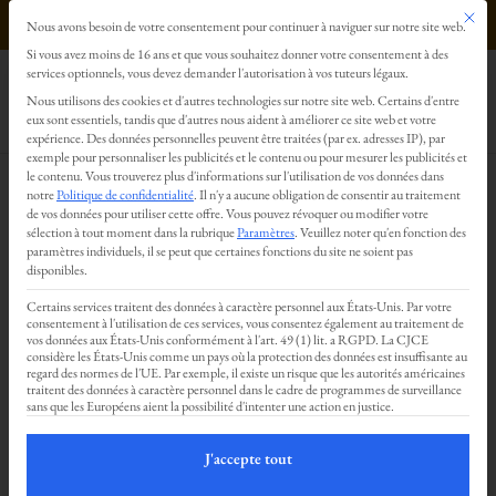
Ce bout
0499293179
Nous avons besoin de votre consentement pour continuer à naviguer sur notre site web.
Préférences en matière de confidentialité
Si vous avez moins de 16 ans et que vous souhaitez donner votre consentement à des
services optionnels, vous devez demander l'autorisation à vos tuteurs légaux.
Nous utilisons des cookies et d'autres technologies sur notre site web. Certains d'entre
eux sont essentiels, tandis que d'autres nous aident à améliorer ce site web et votre
expérience.
Des données personnelles peuvent être traitées (par ex. adresses IP), par
exemple pour personnaliser les publicités et le contenu ou pour mesurer les publicités et
le contenu.
Vous trouverez plus d'informations sur l'utilisation de vos données dans
notre
Politique de confidentialité
.
Il n'y a aucune obligation de consentir au traitement
de vos données pour utiliser cette offre.
Vous pouvez révoquer ou modifier votre
sélection à tout moment dans la rubrique
Paramètres
.
Veuillez noter qu'en fonction des
paramètres individuels, il se peut que certaines fonctions du site ne soient pas
disponibles.
Découvrez notre centre de
Certains services traitent des données à caractère personnel aux États-Unis. Par votre
bien-être et nos espaces en
consentement à l'utilisation de ces services, vous consentez également au traitement de
vos données aux États-Unis conformément à l'art. 49 (1) lit. a RGPD. La CJCE
location à Liège
considère les États-Unis comme un pays où la protection des données est insuffisante au
regard des normes de l'UE. Par exemple, il existe un risque que les autorités américaines
traitent des données à caractère personnel dans le cadre de programmes de surveillance
sans que les Européens aient la possibilité d'intenter une action en justice.
J'accepte tout