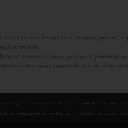
ire et de garantir l’engagement des participant·es, le
nt de notre part.
llance et de reconnaissance pour votre générosité, to
ransféré sur un autre événement de votre choix ou 
s sur instagram
Suivez nous sur facebook
condition d’utilisation, men
 choisir un massage tantrique en Belgique ?
Formation au massage tantriq