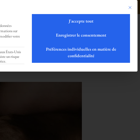
tement notre Love-Community !!!
0499293179
Ce bouto
J'accepte tout
SHOP
LOCATION
CONTACT
 données
ormations sur
aviguer dans
Enregistrer le consentement
modifier votre
Préférences individuelles en matière de
 aux États-Unis
confidentialité
iste un risque
tice.