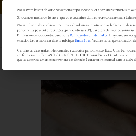
Nous avons besoin de votre consentement pour continuer à naviguer sur notre site we
Préférences en matière de confidentialité
Si vous avez moins de 16 ans et que vous souhaitez donner votre consentement à des ser
HOME
BLOG
À PROPOS
COACHING
MA
Nous utilisons des cookies et d'autres technologies sur notre site web. Certains d'entre 
personnelles peuvent être traitées (par ex. adresses IP), par exemple pour personnaliser 
Soirée d’init
Français
l'utilisation de vos données dans notre
Politique de confidentialité
.
Il n'y a aucune obli
sélection à tout moment dans la rubrique
Paramètres
.
Veuillez noter qu'en fonction des
Certains services traitent des données à caractère personnel aux États-Unis. Par votre
les espaces s
conformément à l'art. 49 (1) lit. a RGPD. La CJCE considère les États-Unis comme un p
que les autorités américaines traitent des données à caractère personnel dans le cadre d