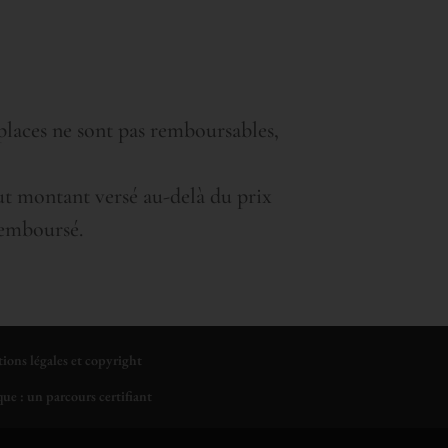
s places ne sont pas remboursables,
ut montant versé au-delà du prix
remboursé.
tions légales et copyright
ue : un parcours certifiant