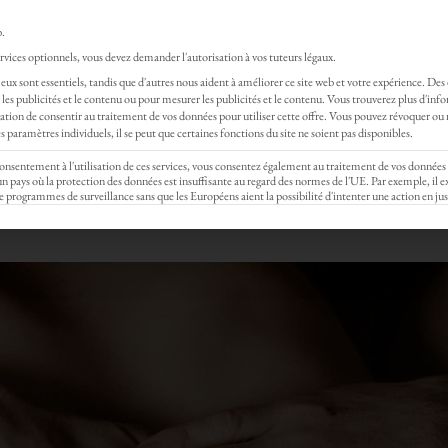
Rejoignez gratui
b.
vices optionnels, vous devez demander l'autorisation à vos tuteurs légaux.
SSAGES
EVENTS
STAGE & FORMATION
eux sont essentiels, tandis que d'autres nous aident à améliorer ce site web et votre expérience.
Des
les publicités et le contenu ou pour mesurer les publicités et le contenu.
Vous trouverez plus d'inf
iation – Comment n
gation de consentir au traitement de vos données pour utiliser cette offre.
Vous pouvez révoquer ou 
 paramètres individuels, il se peut que certaines fonctions du site ne soient pas disponibles.
 consentement à l'utilisation de ces services, vous consentez également au traitement de vos données
ex-positifs
ays où la protection des données est insuffisante au regard des normes de l'UE. Par exemple, il ex
e programmes de surveillance sans que les Européens aient la possibilité d'intenter une action en jus