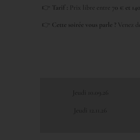
👉
Tarif :
Prix libre entre 7
0 € et 14
👉
Cette soirée vous parle ?
Venez dé
Jeudi 10.09.26
Jeudi 12.11.26