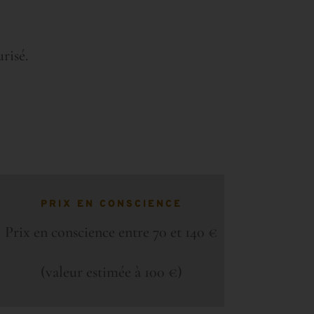
risé.
PRIX EN CONSCIENCE
Prix en conscience entre 70 et 140 €
(valeur estimée à 100 €)