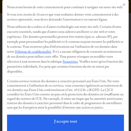
Ce bout
0499293179
Nous avons besoin de votre consentement pour continuer à naviguer sur notre site web.
Préférences en matière de confidentialité
Si vous avez moins de 16 ans et que vous souhaitez donner votre consentement à des
services optionnels, vous devez demander l'autorisation à vos tuteurs légaux.
La nature festival
Nous utilisons des cookies et d'autres technologies sur notre site web. Certains d'entre
eux sont essentiels, tandis que d'autres nous aident à améliorer ce site web et votre
expérience.
Des données personnelles peuvent être traitées (par ex. adresses IP), par
par
Nicolas Deru
|
Juin 17, 2026
exemple pour personnaliser les publicités et le contenu ou pour mesurer les publicités et
le contenu.
Vous trouverez plus d'informations sur l'utilisation de vos données dans
notre
Politique de confidentialité
.
Il n'y a aucune obligation de consentir au traitement
de vos données pour utiliser cette offre.
Vous pouvez révoquer ou modifier votre
sélection à tout moment dans la rubrique
Paramètres
.
Veuillez noter qu'en fonction des
Avec joie, nous vous annonçons notre
paramètres individuels, il se peut que certaines fonctions du site ne soient pas
disponibles.
présence à La Nature Festival cette année.
Certains services traitent des données à caractère personnel aux États-Unis. Par votre
consentement à l'utilisation de ces services, vous consentez également au traitement de
vos données aux États-Unis conformément à l'art. 49 (1) lit. a RGPD. La CJCE
Nous sommes très heureux·ses de
considère les États-Unis comme un pays où la protection des données est insuffisante au
regard des normes de l'UE. Par exemple, il existe un risque que les autorités américaines
rejoindre cette belle aventure et de
traitent des données à caractère personnel dans le cadre de programmes de surveillance
sans que les Européens aient la possibilité d'intenter une action en justice.
pouvoir y partager ce qui nous anime
profondément.
J'accepte tout