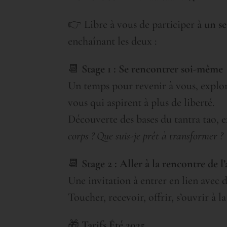
👉 Libre à vous de participer à
un se
enchaînant les deux :
📆
Stage 1 : Se rencontrer soi-même
Un temps pour revenir à vous, explore
vous qui aspirent à plus de liberté.
Découverte des bases du tantra tao, 
corps ? Que suis-je prêt à transformer ?
📆
Stage 2 : Aller à la rencontre de l
Une invitation à entrer en lien avec 
Toucher, recevoir, offrir, s’ouvrir à la
🎁
Tarifs Été 2025