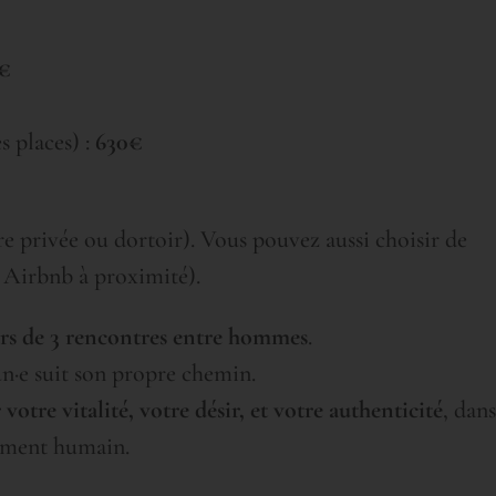
€
s places) :
630€
re privée ou dortoir). Vous pouvez aussi choisir de
n Airbnb à proximité).
rs de 3 rencontres entre hommes
.
cun·e suit son propre chemin.
 votre vitalité, votre désir, et votre authenticité
, dan
dément humain.