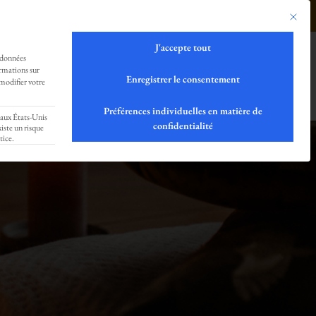
tement notre Love-Community !!!
0499293179
Ce bouto
J'accepte tout
 données
ORMATION
SHOP
LOCATION
ormations sur
Enregistrer le consentement
modifier votre
Préférences individuelles en matière de
 aux États-Unis
confidentialité
iste un risque
tice.