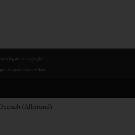
tions légales et copyright
ue : un parcours certifiant
Deutsch
(
Allemand
)