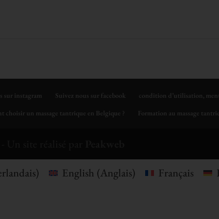
s sur instagram
Suivez nous sur facebook
condition d’utilisation, men
 choisir un massage tantrique en Belgique ?
Formation au massage tantriq
- Un site réalisé par
Peakweb
rlandais
)
English
(
Anglais
)
Français