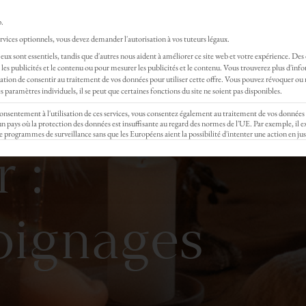
Rejoignez gratui
b.
vices optionnels, vous devez demander l'autorisation à vos tuteurs légaux.
eux sont essentiels, tandis que d'autres nous aident à améliorer ce site web et votre expérience.
Des
OACHING
MASSAGES
EVENTS
STAGE & F
les publicités et le contenu ou pour mesurer les publicités et le contenu.
Vous trouverez plus d'inf
gation de consentir au traitement de vos données pour utiliser cette offre.
Vous pouvez révoquer ou 
 paramètres individuels, il se peut que certaines fonctions du site ne soient pas disponibles.
 consentement à l'utilisation de ces services, vous consentez également au traitement de vos données
ays où la protection des données est insuffisante au regard des normes de l'UE. Par exemple, il ex
e programmes de surveillance sans que les Européens aient la possibilité d'intenter une action en jus
 :
oignages