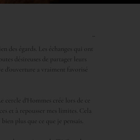
Ouvrir/Fermer
...
cette
boîte
n des égards. Les échanges qui ont
méta.
utes désireuses de partager leurs
re d'ouverture a vraiment favorisé
Le cercle d'Hommes crée lors de ce
es et à repousser mes limites. Cela
 bien plus que ce que je pensais.