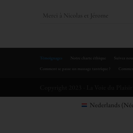
Merci à Nicolas et Jérome
Témoignages
Notre charte éthique
Suivez nou
Comment se passe un massage tantrique ?
Comment
Copyright 2023 - La Voie du Plaisir 
Nederlands
(
Née