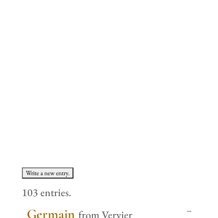
Your
testimoni
als
103 entries.
Toggle
...
Germain
from
Vervier
this