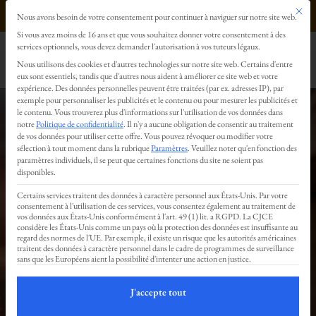
Ce bout
0499293179
Nous avons besoin de votre consentement pour continuer à naviguer sur notre site web.
Préférences en matière de confidentialité
Si vous avez moins de 16 ans et que vous souhaitez donner votre consentement à des
services optionnels, vous devez demander l'autorisation à vos tuteurs légaux.
Nous utilisons des cookies et d'autres technologies sur notre site web. Certains d'entre
eux sont essentiels, tandis que d'autres nous aident à améliorer ce site web et votre
expérience.
Des données personnelles peuvent être traitées (par ex. adresses IP), par
exemple pour personnaliser les publicités et le contenu ou pour mesurer les publicités et
le contenu.
Vous trouverez plus d'informations sur l'utilisation de vos données dans
notre
Politique de confidentialité
.
Il n'y a aucune obligation de consentir au traitement
de vos données pour utiliser cette offre.
Vous pouvez révoquer ou modifier votre
sélection à tout moment dans la rubrique
Paramètres
.
Veuillez noter qu'en fonction des
Livre d’or
paramètres individuels, il se peut que certaines fonctions du site ne soient pas
disponibles.
Certains services traitent des données à caractère personnel aux États-Unis. Par votre
consentement à l'utilisation de ces services, vous consentez également au traitement de
vos données aux États-Unis conformément à l'art. 49 (1) lit. a RGPD. La CJCE
:
considère les États-Unis comme un pays où la protection des données est insuffisante au
regard des normes de l'UE. Par exemple, il existe un risque que les autorités américaines
traitent des données à caractère personnel dans le cadre de programmes de surveillance
sans que les Européens aient la possibilité d'intenter une action en justice.
Vos
J'accepte tout