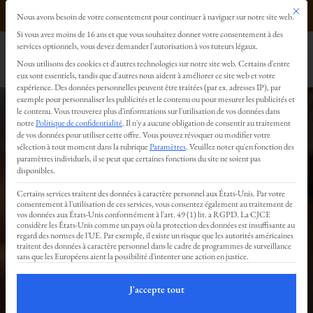
Ce bout
0499293179
Nous avons besoin de votre consentement pour continuer à naviguer sur notre site web.
Préférences en matière de confidentialité
Si vous avez moins de 16 ans et que vous souhaitez donner votre consentement à des
services optionnels, vous devez demander l'autorisation à vos tuteurs légaux.
Nous utilisons des cookies et d'autres technologies sur notre site web. Certains d'entre
eux sont essentiels, tandis que d'autres nous aident à améliorer ce site web et votre
expérience.
Des données personnelles peuvent être traitées (par ex. adresses IP), par
exemple pour personnaliser les publicités et le contenu ou pour mesurer les publicités et
le contenu.
Vous trouverez plus d'informations sur l'utilisation de vos données dans
notre
Politique de confidentialité
.
Il n'y a aucune obligation de consentir au traitement
de vos données pour utiliser cette offre.
Vous pouvez révoquer ou modifier votre
sélection à tout moment dans la rubrique
Paramètres
.
Veuillez noter qu'en fonction des
Livre d’or
paramètres individuels, il se peut que certaines fonctions du site ne soient pas
disponibles.
Certains services traitent des données à caractère personnel aux États-Unis. Par votre
consentement à l'utilisation de ces services, vous consentez également au traitement de
vos données aux États-Unis conformément à l'art. 49 (1) lit. a RGPD. La CJCE
:
considère les États-Unis comme un pays où la protection des données est insuffisante au
regard des normes de l'UE. Par exemple, il existe un risque que les autorités américaines
traitent des données à caractère personnel dans le cadre de programmes de surveillance
sans que les Européens aient la possibilité d'intenter une action en justice.
Vos
J'accepte tout