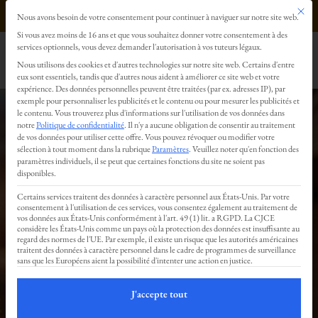
Ce bout
0499293179
Nous avons besoin de votre consentement pour continuer à naviguer sur notre site web.
Préférences en matière de confidentialité
Si vous avez moins de 16 ans et que vous souhaitez donner votre consentement à des
services optionnels, vous devez demander l'autorisation à vos tuteurs légaux.
Nous utilisons des cookies et d'autres technologies sur notre site web. Certains d'entre
eux sont essentiels, tandis que d'autres nous aident à améliorer ce site web et votre
expérience.
Des données personnelles peuvent être traitées (par ex. adresses IP), par
exemple pour personnaliser les publicités et le contenu ou pour mesurer les publicités et
le contenu.
Vous trouverez plus d'informations sur l'utilisation de vos données dans
notre
Politique de confidentialité
.
Il n'y a aucune obligation de consentir au traitement
de vos données pour utiliser cette offre.
Vous pouvez révoquer ou modifier votre
sélection à tout moment dans la rubrique
Paramètres
.
Veuillez noter qu'en fonction des
Livre d’or
paramètres individuels, il se peut que certaines fonctions du site ne soient pas
disponibles.
Certains services traitent des données à caractère personnel aux États-Unis. Par votre
consentement à l'utilisation de ces services, vous consentez également au traitement de
vos données aux États-Unis conformément à l'art. 49 (1) lit. a RGPD. La CJCE
:
considère les États-Unis comme un pays où la protection des données est insuffisante au
regard des normes de l'UE. Par exemple, il existe un risque que les autorités américaines
traitent des données à caractère personnel dans le cadre de programmes de surveillance
sans que les Européens aient la possibilité d'intenter une action en justice.
Vos
J'accepte tout