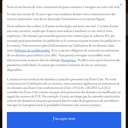
Ce bout
0499293179
Nous avons besoin de votre consentement pour continuer à naviguer sur notre site web.
Préférences en matière de confidentialité
Si vous avez moins de 16 ans et que vous souhaitez donner votre consentement à des
services optionnels, vous devez demander l'autorisation à vos tuteurs légaux.
Nous utilisons des cookies et d'autres technologies sur notre site web. Certains d'entre
eux sont essentiels, tandis que d'autres nous aident à améliorer ce site web et votre
expérience.
Des données personnelles peuvent être traitées (par ex. adresses IP), par
exemple pour personnaliser les publicités et le contenu ou pour mesurer les publicités et
le contenu.
Vous trouverez plus d'informations sur l'utilisation de vos données dans
notre
Politique de confidentialité
.
Il n'y a aucune obligation de consentir au traitement
de vos données pour utiliser cette offre.
Vous pouvez révoquer ou modifier votre
sélection à tout moment dans la rubrique
Paramètres
.
Veuillez noter qu'en fonction des
Livre d’or
paramètres individuels, il se peut que certaines fonctions du site ne soient pas
disponibles.
Certains services traitent des données à caractère personnel aux États-Unis. Par votre
consentement à l'utilisation de ces services, vous consentez également au traitement de
vos données aux États-Unis conformément à l'art. 49 (1) lit. a RGPD. La CJCE
:
considère les États-Unis comme un pays où la protection des données est insuffisante au
regard des normes de l'UE. Par exemple, il existe un risque que les autorités américaines
traitent des données à caractère personnel dans le cadre de programmes de surveillance
sans que les Européens aient la possibilité d'intenter une action en justice.
Vos
J'accepte tout