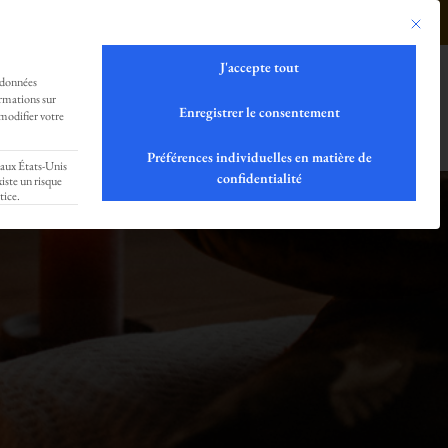
tement notre Love-Community !!!
0499293179
Ce bouto
J'accepte tout
 données
ORMATION
SHOP
LOCATION
ormations sur
Enregistrer le consentement
modifier votre
Préférences individuelles en matière de
 aux États-Unis
confidentialité
iste un risque
tice.