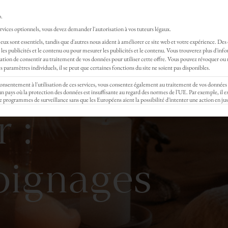
Rejoignez gratui
b.
vices optionnels, vous devez demander l'autorisation à vos tuteurs légaux.
eux sont essentiels, tandis que d'autres nous aident à améliorer ce site web et votre expérience.
Des
OACHING
MASSAGES
EVENTS
STAGE & F
les publicités et le contenu ou pour mesurer les publicités et le contenu.
Vous trouverez plus d'inf
gation de consentir au traitement de vos données pour utiliser cette offre.
Vous pouvez révoquer ou 
 paramètres individuels, il se peut que certaines fonctions du site ne soient pas disponibles.
 consentement à l'utilisation de ces services, vous consentez également au traitement de vos données
ays où la protection des données est insuffisante au regard des normes de l'UE. Par exemple, il ex
e programmes de surveillance sans que les Européens aient la possibilité d'intenter une action en jus
 :
oignages