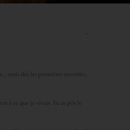
Ouvrir/Fermer
...
cette
boîte
méta.
re… mais dès les premières secondes,
t à ce que je vivais. Tu as pris le