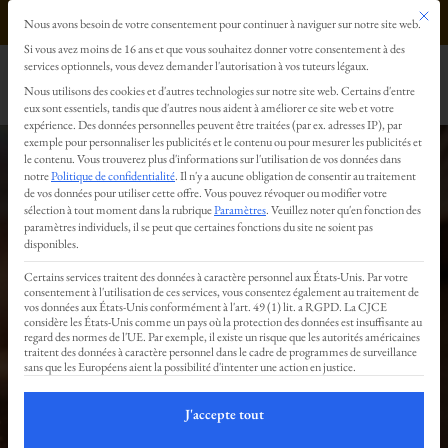
Ce bout
0499293179
Nous avons besoin de votre consentement pour continuer à naviguer sur notre site web.
Préférences en matière de confidentialité
Si vous avez moins de 16 ans et que vous souhaitez donner votre consentement à des
services optionnels, vous devez demander l'autorisation à vos tuteurs légaux.
Nous utilisons des cookies et d'autres technologies sur notre site web. Certains d'entre
eux sont essentiels, tandis que d'autres nous aident à améliorer ce site web et votre
expérience.
Des données personnelles peuvent être traitées (par ex. adresses IP), par
exemple pour personnaliser les publicités et le contenu ou pour mesurer les publicités et
le contenu.
Vous trouverez plus d'informations sur l'utilisation de vos données dans
notre
Politique de confidentialité
.
Il n'y a aucune obligation de consentir au traitement
de vos données pour utiliser cette offre.
Vous pouvez révoquer ou modifier votre
sélection à tout moment dans la rubrique
Paramètres
.
Veuillez noter qu'en fonction des
Livre d’or
paramètres individuels, il se peut que certaines fonctions du site ne soient pas
disponibles.
Certains services traitent des données à caractère personnel aux États-Unis. Par votre
consentement à l'utilisation de ces services, vous consentez également au traitement de
vos données aux États-Unis conformément à l'art. 49 (1) lit. a RGPD. La CJCE
:
considère les États-Unis comme un pays où la protection des données est insuffisante au
regard des normes de l'UE. Par exemple, il existe un risque que les autorités américaines
traitent des données à caractère personnel dans le cadre de programmes de surveillance
sans que les Européens aient la possibilité d'intenter une action en justice.
Vos
J'accepte tout