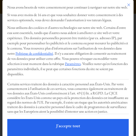
Ce bout
0499293179
Nous avons besoin de votre consentement pour continuer à naviguer sur notre site web.
Préférences en matière de confidentialité
Si vous avez moins de 16 ans et que vous souhaitez donner votre consentement à des
services optionnels, vous devez demander l'autorisation à vos tuteurs légaux.
Nous utilisons des cookies et d'autres technologies sur notre site web. Certains d'entre
eux sont essentiels, tandis que d'autres nous aident à améliorer ce site web et votre
Soirée échange de massage –
expérience.
Des données personnelles peuvent être traitées (par ex. adresses IP), par
exercez vous à donner et
exemple pour personnaliser les publicités et le contenu ou pour mesurer les publicités et
le contenu.
Vous trouverez plus d'informations sur l'utilisation de vos données dans
recevoir un massage tantrique.
notre
Politique de confidentialité
.
Il n'y a aucune obligation de consentir au traitement
de vos données pour utiliser cette offre.
Vous pouvez révoquer ou modifier votre
sélection à tout moment dans la rubrique
Paramètres
.
Veuillez noter qu'en fonction des
par
Nicolas Deru
|
Avr 7, 2024
paramètres individuels, il se peut que certaines fonctions du site ne soient pas
disponibles.
Certains services traitent des données à caractère personnel aux États-Unis. Par votre
consentement à l'utilisation de ces services, vous consentez également au traitement de
vos données aux États-Unis conformément à l'art. 49 (1) lit. a RGPD. La CJCE
Envie de faire un échange de massage ? de
considère les États-Unis comme un pays où la protection des données est insuffisante au
regard des normes de l'UE. Par exemple, il existe un risque que les autorités américaines
vous exercer ? Cette soirée est faite pour
traitent des données à caractère personnel dans le cadre de programmes de surveillance
sans que les Européens aient la possibilité d'intenter une action en justice.
vous.
J'accepte tout
Plus d’info :