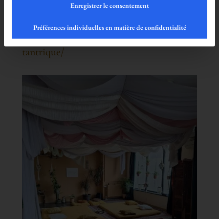
Enregistrer le consentement
https://lavoieduplaisir.com/soiree-de-
Préférences individuelles en matière de confidentialité
pratique-tantra-et-dechange-de-massage-
tantrique/