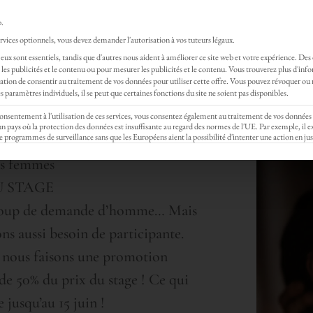
Rejoignez gratui
b.
vices optionnels, vous devez demander l'autorisation à vos tuteurs légaux.
MASSAGES
EVENTS
STAGE & FORMATION
eux sont essentiels, tandis que d'autres nous aident à améliorer ce site web et votre expérience.
Des
les publicités et le contenu ou pour mesurer les publicités et le contenu.
Vous trouverez plus d'inf
femmes
gation de consentir au traitement de vos données pour utiliser cette offre.
Vous pouvez révoquer ou 
 paramètres individuels, il se peut que certaines fonctions du site ne soient pas disponibles.
 consentement à l'utilisation de ces services, vous consentez également au traitement de vos données
ays où la protection des données est insuffisante au regard des normes de l'UE. Par exemple, il ex
e programmes de surveillance sans que les Européens aient la possibilité d'intenter une action en jus
es femmes
U STAGE
ucoup de demande d’homme… Mais
ns aussi besoin de participante.
ns nous faisons une promotion
de 50% du prix du stage ! Ce qui
 jusqu’au 15 juin !