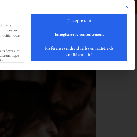
tement notre Love-Community !!!
0499293179
Ce bouto
J'accepte tout
SHOP
LOCATION
CONTACT
Français
 données
ormations sur
Enregistrer le consentement
modifier votre
Préférences individuelles en matière de
 aux États-Unis
confidentialité
iste un risque
tice.