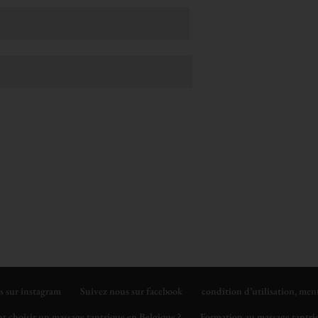
s sur instagram
Suivez nous sur facebook
condition d’utilisation, men
 choisir un massage tantrique en Belgique ?
Formation au massage tantriq