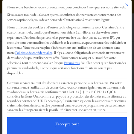
Ce bout
0499293179
Nous avons besoin de votre consentement pour continuer à naviguer sur notre site web.
Préférences en matière de confidentialité
Si vous avez moins de 16 ans et que vous souhaitez donner votre consentement à des
services optionnels, vous devez demander l'autorisation à vos tuteurs légaux.
Nous utilisons des cookies et d'autres technologies sur notre site web. Certains d'entre
eux sont essentiels, tandis que d'autres nous aident à améliorer ce site web et votre
Massage tantrique et intuition
expérience.
Des données personnelles peuvent être traitées (par ex. adresses IP), par
exemple pour personnaliser les publicités et le contenu ou pour mesurer les publicités et
le contenu.
Vous trouverez plus d'informations sur l'utilisation de vos données dans
par
Nicolas Deru
|
Déc 13, 2021
notre
Politique de confidentialité
.
Il n'y a aucune obligation de consentir au traitement
de vos données pour utiliser cette offre.
Vous pouvez révoquer ou modifier votre
sélection à tout moment dans la rubrique
Paramètres
.
Veuillez noter qu'en fonction des
paramètres individuels, il se peut que certaines fonctions du site ne soient pas
disponibles.
Certains services traitent des données à caractère personnel aux États-Unis. Par votre
consentement à l'utilisation de ces services, vous consentez également au traitement de
vos données aux États-Unis conformément à l'art. 49 (1) lit. a RGPD. La CJCE
considère les États-Unis comme un pays où la protection des données est insuffisante au
regard des normes de l'UE. Par exemple, il existe un risque que les autorités américaines
traitent des données à caractère personnel dans le cadre de programmes de surveillance
sans que les Européens aient la possibilité d'intenter une action en justice.
J'accepte tout