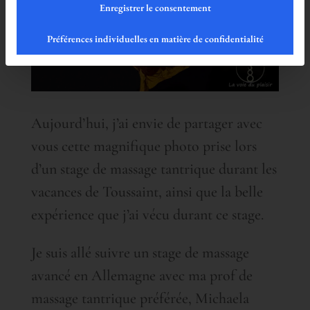
Enregistrer le consentement
Préférences individuelles en matière de confidentialité
Aujourd’hui, j’ai envie de partager avec
vous cette magnifique photo prise lors
d’un stage de massage tantrique durant les
vacances de Toussaint, ainsi que la belle
expérience que j’ai vécu durant ce stage.
Je suis allé suivre un stage de massage
avancé en Allemagne avec ma prof de
massage tantrique préférée, Michaela