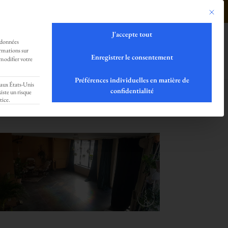
tement notre Love-Community !!!
0499293179
Ce bouto
J'accepte tout
SHOP
LOCATION
CONTACT
 données
ormations sur
Enregistrer le consentement
modifier votre
on à Liège
Préférences individuelles en matière de
 aux États-Unis
confidentialité
iste un risque
tice.