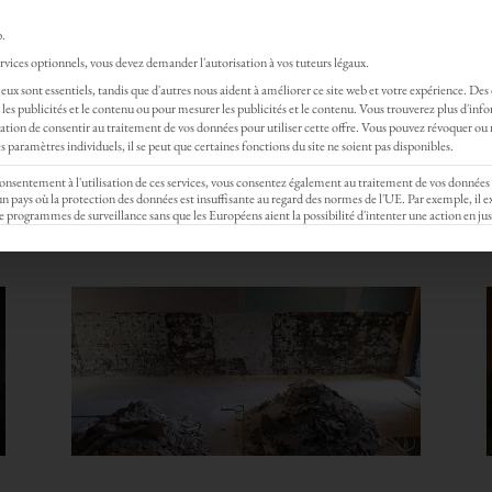
Rejoignez gratui
b.
vices optionnels, vous devez demander l'autorisation à vos tuteurs légaux.
SSAGES
EVENTS
STAGE & FORMATION
eux sont essentiels, tandis que d'autres nous aident à améliorer ce site web et votre expérience.
Des
les publicités et le contenu ou pour mesurer les publicités et le contenu.
Vous trouverez plus d'inf
gation de consentir au traitement de vos données pour utiliser cette offre.
Vous pouvez révoquer ou 
re de massage tantrique et de formati
 paramètres individuels, il se peut que certaines fonctions du site ne soient pas disponibles.
 consentement à l'utilisation de ces services, vous consentez également au traitement de vos données
ays où la protection des données est insuffisante au regard des normes de l'UE. Par exemple, il ex
e programmes de surveillance sans que les Européens aient la possibilité d'intenter une action en jus