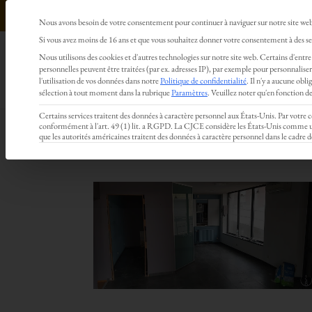
Nous avons besoin de votre consentement pour continuer à naviguer sur notre site we
Préférences en matière de confidentialité
Si vous avez moins de 16 ans et que vous souhaitez donner votre consentement à des ser
HOME
BLOG
À PROPOS
COACHING
MA
Nous utilisons des cookies et d'autres technologies sur notre site web. Certains d'entre 
personnelles peuvent être traitées (par ex. adresses IP), par exemple pour personnaliser 
Français
l'utilisation de vos données dans notre
Politique de confidentialité
.
Il n'y a aucune obli
Création d’un nouveau cent
sélection à tout moment dans la rubrique
Paramètres
.
Veuillez noter qu'en fonction des
Certains services traitent des données à caractère personnel aux États-Unis. Par votre
conformément à l'art. 49 (1) lit. a RGPD. La CJCE considère les États-Unis comme un p
par
Nicolas Deru
|
Juin 21, 2023
que les autorités américaines traitent des données à caractère personnel dans le cadre d