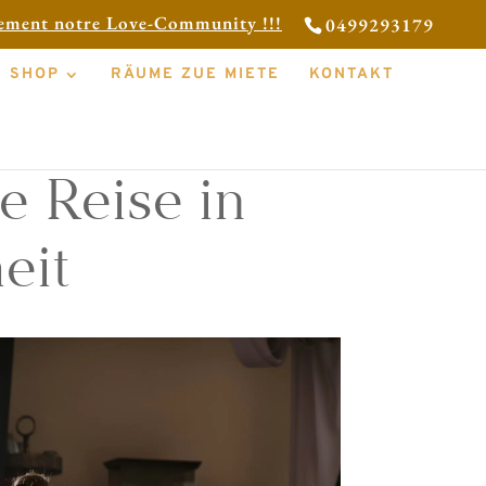
tement notre Love-Community !!!
0499293179
SHOP
RÄUME ZUE MIETE
KONTAKT
 Reise in
eit