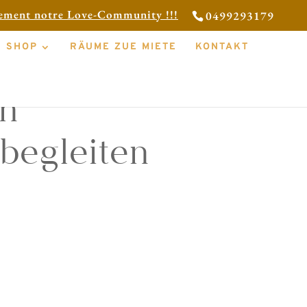
tement notre Love-Community !!!
0499293179
SHOP
RÄUME ZUE MIETE
KONTAKT
in
 begleiten