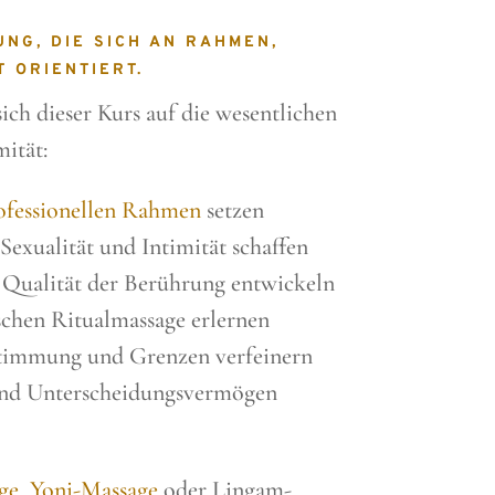
NG, DIE SICH AN RAHMEN,
 ORIENTIERT.
ch dieser Kurs auf die wesentlichen
mität:
rofessionellen Rahmen
setzen
exualität und Intimität schaffen
e Qualität der Berührung entwickeln
ischen Ritualmassage erlernen
timmung und Grenzen verfeinern
 und Unterscheidungsvermögen
ge
,
Yoni-Massage
oder Lingam-