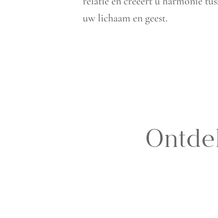
relatie en creëert u harmonie tus
uw lichaam en geest.
Ontde