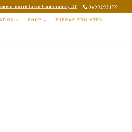
tement notre Love-Community !!!
0499293179
ATION
SHOP
THERAPIERUIMTES
ische rituele
r koppels in