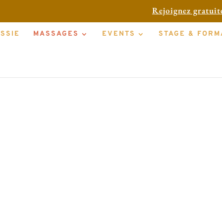
Rejoignez gratui
ESSIE
MASSAGES
EVENTS
STAGE & FORM
Tantr
massage voo