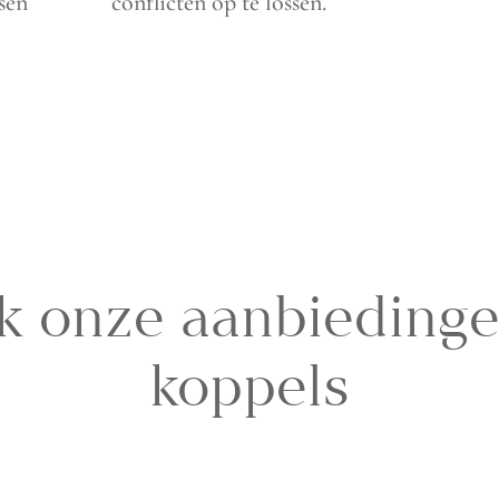
sen
conflicten op te lossen.
k onze aanbiedinge
koppels